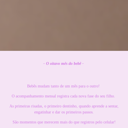
- O oitavo mês do bebê -
Bebês mudam tanto de um mês para o outro!
O acompanhamento mensal registra cada nova fase do seu filho.
As primeiras risadas, o primeiro dentinho, quando aprende a sentar,
engatinhar e dar os primeiros passos.
São momentos que merecem mais do que registros pelo celular!