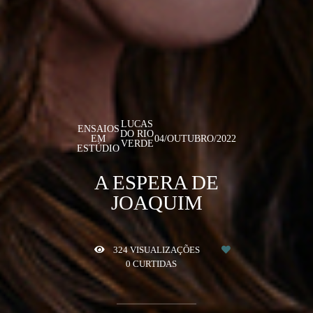
LUCAS
ENSAIOS
DO RIO
EM
04/OUTUBRO/2022
VERDE
ESTÚDIO
A ESPERA DE
JOAQUIM
324
VISUALIZAÇÕES
0
CURTIDAS