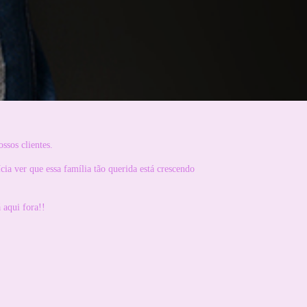
ssos clientes.
cia ver que essa família tão querida está crescendo
 aqui fora!!