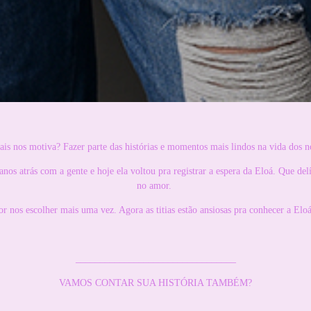
is nos motiva? Fazer parte das histórias e momentos mais lindos na vida dos no
os atrás com a gente e hoje ela voltou pra registrar a espera da Eloá. Que delí
no amor.
r nos escolher mais uma vez. Agora as titias estão ansiosas pra conhecer a Eloá
_________________________________
VAMOS CONTAR SUA HISTÓRIA TAMBÉM?