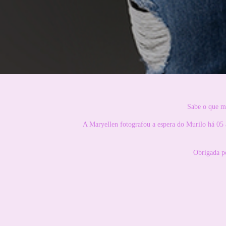
Sabe o que ma
A Maryellen fotografou a espera do Murilo há 05 an
Obrigada po