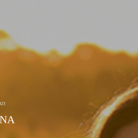
023
INA