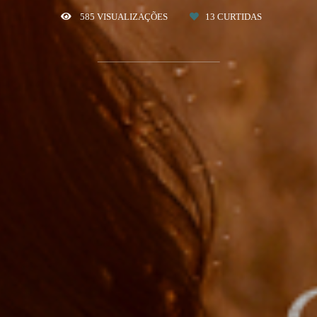
585
VISUALIZAÇÕES
13
CURTIDAS